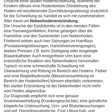
Ursache einer akuten Hodenschwellung. Während bei
Kindern oftmals eine Hodentorsion (Verdrehung des
Hoden mit resultierender Durchblutungsstörung) ursächlich
für die Schwellung ist, handelt es sich mit zunehmendem
Alter meist um
Nebenhodenentzündung
.
Die Ursache der Epididymitis ist in den meisten Fällen
eine Harnwegsinfektion. Keime gelangen über die
Harnröhre und den Samenleiter zum Nebenhoden.
Fördernd wirken auch hier Störungen im Harnfluss
(Prostatavergrößerungen, Harnröhrenverengungen),
starkes Pressen z.B. beim Stuhlgang oder eingelegte
Blasenkatheter. Auch erregerfreier Urin kann eine
entzündliche Reaktion des Nebenhodens hervorrufen.
Typisch ist eine schmerzhafte Schwellung mit
Überwärmung und Rötung im Bereich des Hodens. Fieber
und eine Begleithydrozele (Wasseransammlung im
Bereich der Hodenhüllen) können ebenfalls vorkommen.
Bei starker Entzündung ist der Nebenhoden nicht mehr
vom Hoden abgrenzbar.
Zur Diagnostik empfiehlt sich eine genaue
Anamneseerhebung (Krankengeschichte), eine gründliche
körperliche Untersuchung, Urin- und Blutuntersuchungen
und ggf. Harnröhrenabstriche. Eine Ultraschall- und