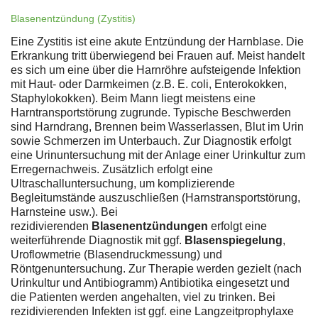
Blasenentzündung (Zystitis)
Eine Zystitis ist eine akute Entzündung der Harnblase. Die
Erkrankung tritt überwiegend bei Frauen auf. Meist handelt
es sich um eine über die Harnröhre aufsteigende Infektion
mit Haut- oder Darmkeimen (z.B. E. coli, Enterokokken,
Staphylokokken). Beim Mann liegt meistens eine
Harntransportstörung zugrunde. Typische Beschwerden
sind Harndrang, Brennen beim Wasserlassen, Blut im Urin
sowie Schmerzen im Unterbauch. Zur Diagnostik erfolgt
eine Urinuntersuchung mit der Anlage einer Urinkultur zum
Erregernachweis. Zusätzlich erfolgt eine
Ultraschalluntersuchung, um komplizierende
Begleitumstände auszuschließen (Harnstransportstörung,
Harnsteine usw.). Bei
rezidivierenden
Blasenentzündungen
erfolgt eine
weiterführende Diagnostik mit ggf.
Blasenspiegelung
,
Uroflowmetrie (Blasendruckmessung) und
Röntgenuntersuchung. Zur Therapie werden gezielt (nach
Urinkultur und Antibiogramm) Antibiotika eingesetzt und
die Patienten werden angehalten, viel zu trinken. Bei
rezidivierenden Infekten ist ggf. eine Langzeitprophylaxe