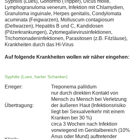
Syphilis (Lues), Gonorrhö (Tripper), Ulcus molle,
Lymphogranuloma venerum, Infektion mit Chlamydien,
Granuloma inguinale, Herpes genitalis, Condylomata
acuminata (Feigwarzen), Molluscum contagiosum
(Dellwarzen), Hepatitis B und C, Kandidosen
(Pilzerkrankungen), Zytomegalievirusinfektionen,
Trichomonadeninfektionen, Parasitosen (z.B. Filzläuse),
Krankheiten durch das HI-Virus
Auf folgende Krankheiten wollen wir näher eingehen:
Syphilis (Lues, harter Schanker)
Erreger:
Treponema pallidum
nur durch direkten Kontakt von
Mensch zu Mensch bei Verletzung
Übertragung:
der äußeren Haut (Infektionsrisiko
liegt bei Sexualverkehr mit einem
Kranken bei 30 %)
circa 3 Wochen nach Infektion
vorwiegend im Genitalbereich (10%
Anus oder Mund) auftretender