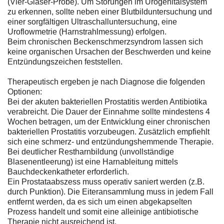
(Vier-Gläser-Probe). Um Störungen im Urogenitalsystem
zu erkennen, sollte neben einer Blutbilduntersuchung und
einer sorgfältigen Ultraschalluntersuchung, eine
Uroflowmetrie (Harnstrahlmessung) erfolgen.
Beim chronischen Beckenschmerzsyndrom lassen sich
keine organischen Ursachen der Beschwerden und keine
Entzündungszeichen feststellen.
Therapeutisch ergeben je nach Diagnose die folgenden
Optionen:
Bei der akuten bakteriellen Prostatitis werden Antibiotika
verabreicht. Die Dauer der Einnahme sollte mindestens 4
Wochen betragen, um der Entwicklung einer chronischen
bakteriellen Prostatitis vorzubeugen. Zusätzlich empfiehlt
sich eine schmerz- und entzündungshemmende Therapie.
Bei deutlicher Restharnbildung (unvollständige
Blasenentleerung) ist eine Harnableitung mittels
Bauchdeckenkatheter erforderlich.
Ein Prostataabszess muss operativ saniert werden (z.B.
durch Punktion). Die Eiteransammlung muss in jedem Fall
entfernt werden, da es sich um einen abgekapselten
Prozess handelt und somit eine alleinige antibiotische
Therapie nicht ausreichend ist.