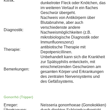
Klinik:
dunkelroter Fleck oder Knötchen, das
im weiteren Verlauf in ein flaches
Geschwür übergeht.
Nachweis von Antikörpern über
Blutabnahme, aber auch
verschiedenste andere
Diagnostik:
Nachweismöglichkeiten (z.B.
mikrobiologische Diagnostik oder
Immunfluoreszenz)
antibiotische Therapie mit
Therapie:
Depotpenicillinen.
Unbehandelt kann sich die Krankheit
zur Spätsyphilis entwickeln, mit
einschmelzenden Geschwüren am
Bemerkungen:
gesamten Körper und Erkrankungen
des zentralen Nervensystems und
des Gefäßsystems.
Gonorrhö (Tripper)
Erreger:
Neisseria gonorrhoeae (Gonokokken)
Übertragung:
durch direkten Schleimhautkontakt