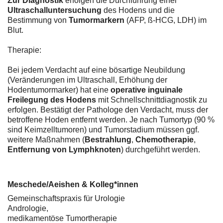
Zur Diagnostik
erfolgen die Durchführung einer
Ultraschalluntersuchung
des Hodens und die
Bestimmung von
Tumormarkern
(AFP, ß-HCG, LDH) im
Blut.
Therapie:
Bei jedem Verdacht auf eine bösartige Neubildung
(Veränderungen im Ultraschall, Erhöhung der
Hodentumormarker) hat eine
operative inguinale
Freilegung des Hodens
mit Schnellschnittdiagnostik zu
erfolgen. Bestätigt der Pathologe den Verdacht, muss der
betroffene Hoden entfernt werden. Je nach Tumortyp (90 %
sind Keimzelltumoren) und Tumorstadium müssen ggf.
weitere Maßnahmen (
Bestrahlung
,
Chemotherapie
,
Entfernung von Lymphknoten
) durchgeführt werden.
Meschede/Aeishen & Kolleg*innen
Gemeinschaftspraxis für Urologie
Andrologie,
medikamentöse Tumortherapie