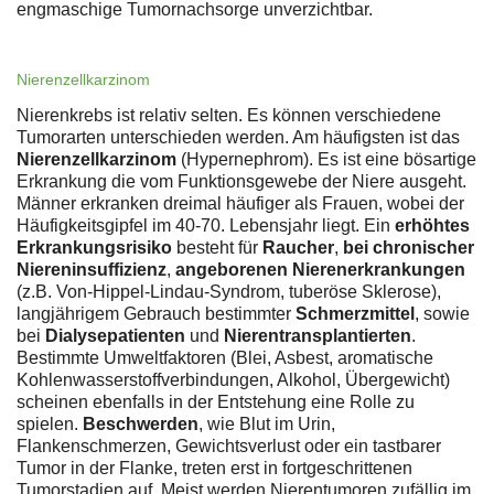
engmaschige Tumornachsorge unverzichtbar.
Nierenzellkarzinom
Nierenkrebs ist relativ selten. Es können verschiedene
Tumorarten unterschieden werden. Am häufigsten ist das
Nierenzellkarzinom
(Hypernephrom). Es ist eine bösartige
Erkrankung die vom Funktionsgewebe der Niere ausgeht.
Männer erkranken dreimal häufiger als Frauen, wobei der
Häufigkeitsgipfel im 40-70. Lebensjahr liegt. Ein
erhöhtes
Erkrankungsrisiko
besteht für
Raucher
,
bei chronischer
Niereninsuffizienz
,
angeborenen Nierenerkrankungen
(z.B. Von-Hippel-Lindau-Syndrom, tuberöse Sklerose),
langjährigem Gebrauch bestimmter
Schmerzmittel
, sowie
bei
Dialysepatienten
und
Nierentransplantierten
.
Bestimmte Umweltfaktoren (Blei, Asbest, aromatische
Kohlenwasserstoffverbindungen, Alkohol, Übergewicht)
scheinen ebenfalls in der Entstehung eine Rolle zu
spielen.
Beschwerden
, wie Blut im Urin,
Flankenschmerzen, Gewichtsverlust oder ein tastbarer
Tumor in der Flanke, treten erst in fortgeschrittenen
Tumorstadien auf. Meist werden Nierentumoren zufällig im