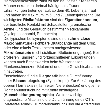
Harnblasenkarzinom zählt zu den häufigsten Krebsarten.
Männer erkranken dreimal häufiger als Frauen.
Erkrankungen treten gehäuft ab dem 40. Lebensjahr auf
und haben ihr Maximum im 6. und 7. Lebensjahrzehnt. Die
wichtigsten
Risikofaktoren
sind der
Zigarettenkonsum
,
der berufliche Kontakt mit Schadstoffen (aromatische
Amine) und der Gebrauch bestimmter Medikamente
(Cyclophosphamid, Phenacetin).
Die typischen Leitsymptome sind eine
schmerzlose
Makrohämaturie
(sichtbare Blutabgänge mit dem Urin),
oder eine mittels Teststäbchen nachgewiesene
Mikrohämaturie
(nicht sichtbare Blutbeimengungen). Bei
größeren Tumoren und fortgeschrittenen Erkrankungen
können auch Beschwerden beim Wasserlassen,
Flankenschmerzen, Blutarmut und eine Gewichtsabnahme
hinzutreten.
Entscheidend für die
Diagnostik
ist die Durchführung
einer
Blasenspiegelung
(Zystoskopie). Zur Abklärung des
oberen Harntraktes (Harnleiter, Nierenbecken) erfolgt eine
Röntgenuntersuchung mit Kontrastmittelgabe
(
Ausscheidungsurographie
). Weitere wichtige
diagnostische Mittel sind die Durchführung eines
CT`s
(Metastasierung?, Tumorausdehnung) und die Anfertigung