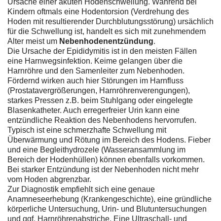
Ursache einer akuten Hodenschwellung. Während bei
Kindern oftmals eine Hodentorsion (Verdrehung des
Hoden mit resultierender Durchblutungsstörung) ursächlich
für die Schwellung ist, handelt es sich mit zunehmendem
Alter meist um
Nebenhodenentzündung
.
Die Ursache der Epididymitis ist in den meisten Fällen
eine Harnwegsinfektion. Keime gelangen über die
Harnröhre und den Samenleiter zum Nebenhoden.
Fördernd wirken auch hier Störungen im Harnfluss
(Prostatavergrößerungen, Harnröhrenverengungen),
starkes Pressen z.B. beim Stuhlgang oder eingelegte
Blasenkatheter. Auch erregerfreier Urin kann eine
entzündliche Reaktion des Nebenhodens hervorrufen.
Typisch ist eine schmerzhafte Schwellung mit
Überwärmung und Rötung im Bereich des Hodens. Fieber
und eine Begleithydrozele (Wasseransammlung im
Bereich der Hodenhüllen) können ebenfalls vorkommen.
Bei starker Entzündung ist der Nebenhoden nicht mehr
vom Hoden abgrenzbar.
Zur Diagnostik empfiehlt sich eine genaue
Anamneseerhebung (Krankengeschichte), eine gründliche
körperliche Untersuchung, Urin- und Blutuntersuchungen
und ggf. Harnröhrenabstriche. Eine Ultraschall- und