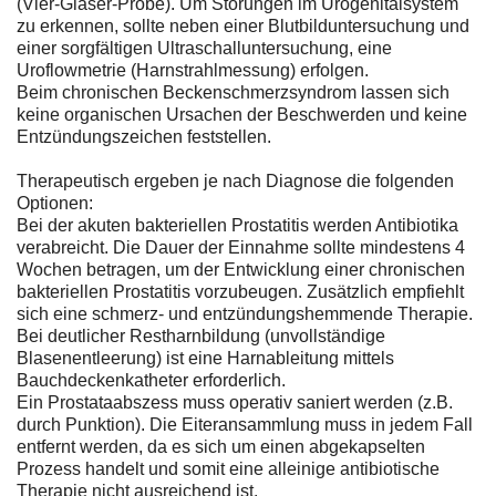
(Vier-Gläser-Probe). Um Störungen im Urogenitalsystem
zu erkennen, sollte neben einer Blutbilduntersuchung und
einer sorgfältigen Ultraschalluntersuchung, eine
Uroflowmetrie (Harnstrahlmessung) erfolgen.
Beim chronischen Beckenschmerzsyndrom lassen sich
keine organischen Ursachen der Beschwerden und keine
Entzündungszeichen feststellen.
Therapeutisch ergeben je nach Diagnose die folgenden
Optionen:
Bei der akuten bakteriellen Prostatitis werden Antibiotika
verabreicht. Die Dauer der Einnahme sollte mindestens 4
Wochen betragen, um der Entwicklung einer chronischen
bakteriellen Prostatitis vorzubeugen. Zusätzlich empfiehlt
sich eine schmerz- und entzündungshemmende Therapie.
Bei deutlicher Restharnbildung (unvollständige
Blasenentleerung) ist eine Harnableitung mittels
Bauchdeckenkatheter erforderlich.
Ein Prostataabszess muss operativ saniert werden (z.B.
durch Punktion). Die Eiteransammlung muss in jedem Fall
entfernt werden, da es sich um einen abgekapselten
Prozess handelt und somit eine alleinige antibiotische
Therapie nicht ausreichend ist.