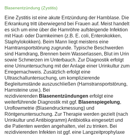
Blasenentzündung (Zystitis)
Eine Zystitis ist eine akute Entzündung der Harnblase. Die
Erkrankung tritt überwiegend bei Frauen auf. Meist handelt
es sich um eine über die Harnröhre aufsteigende Infektion
mit Haut- oder Darmkeimen (z.B. E. coli, Enterokokken,
Staphylokokken). Beim Mann liegt meistens eine
Harntransportstörung zugrunde. Typische Beschwerden
sind Harndrang, Brennen beim Wasserlassen, Blut im Urin
sowie Schmerzen im Unterbauch. Zur Diagnostik erfolgt
eine Urinuntersuchung mit der Anlage einer Urinkultur zum
Erregernachweis. Zusätzlich erfolgt eine
Ultraschalluntersuchung, um komplizierende
Begleitumstände auszuschließen (Harnstransportstörung,
Harnsteine usw.). Bei
rezidivierenden
Blasenentzündungen
erfolgt eine
weiterführende Diagnostik mit ggf.
Blasenspiegelung
,
Uroflowmetrie (Blasendruckmessung) und
Röntgenuntersuchung. Zur Therapie werden gezielt (nach
Urinkultur und Antibiogramm) Antibiotika eingesetzt und
die Patienten werden angehalten, viel zu trinken. Bei
rezidivierenden Infekten ist ggf. eine Langzeitprophylaxe