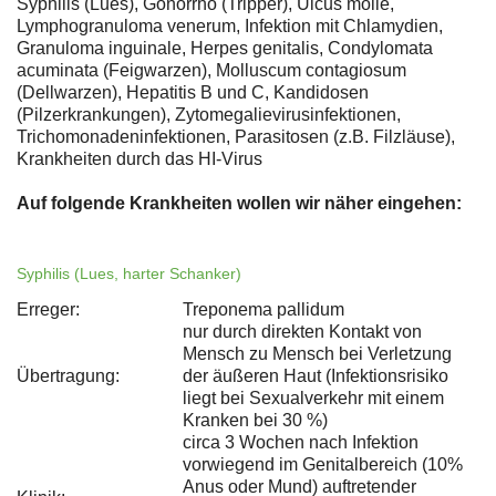
Syphilis (Lues), Gonorrhö (Tripper), Ulcus molle,
Lymphogranuloma venerum, Infektion mit Chlamydien,
Granuloma inguinale, Herpes genitalis, Condylomata
acuminata (Feigwarzen), Molluscum contagiosum
(Dellwarzen), Hepatitis B und C, Kandidosen
(Pilzerkrankungen), Zytomegalievirusinfektionen,
Trichomonadeninfektionen, Parasitosen (z.B. Filzläuse),
Krankheiten durch das HI-Virus
Auf folgende Krankheiten wollen wir näher eingehen:
Syphilis (Lues, harter Schanker)
Erreger:
Treponema pallidum
nur durch direkten Kontakt von
Mensch zu Mensch bei Verletzung
Übertragung:
der äußeren Haut (Infektionsrisiko
liegt bei Sexualverkehr mit einem
Kranken bei 30 %)
circa 3 Wochen nach Infektion
vorwiegend im Genitalbereich (10%
Anus oder Mund) auftretender