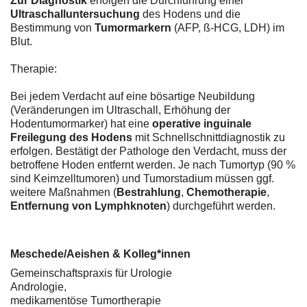
Zur Diagnostik
erfolgen die Durchführung einer
Ultraschalluntersuchung
des Hodens und die
Bestimmung von
Tumormarkern
(AFP, ß-HCG, LDH) im
Blut.
Therapie:
Bei jedem Verdacht auf eine bösartige Neubildung
(Veränderungen im Ultraschall, Erhöhung der
Hodentumormarker) hat eine
operative inguinale
Freilegung des Hodens
mit Schnellschnittdiagnostik zu
erfolgen. Bestätigt der Pathologe den Verdacht, muss der
betroffene Hoden entfernt werden. Je nach Tumortyp (90 %
sind Keimzelltumoren) und Tumorstadium müssen ggf.
weitere Maßnahmen (
Bestrahlung
,
Chemotherapie
,
Entfernung von Lymphknoten
) durchgeführt werden.
Meschede/Aeishen & Kolleg*innen
Gemeinschaftspraxis für Urologie
Andrologie,
medikamentöse Tumortherapie