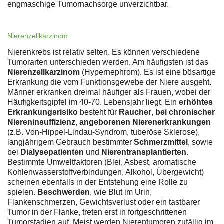
engmaschige Tumornachsorge unverzichtbar.
Nierenzellkarzinom
Nierenkrebs ist relativ selten. Es können verschiedene
Tumorarten unterschieden werden. Am häufigsten ist das
Nierenzellkarzinom
(Hypernephrom). Es ist eine bösartige
Erkrankung die vom Funktionsgewebe der Niere ausgeht.
Männer erkranken dreimal häufiger als Frauen, wobei der
Häufigkeitsgipfel im 40-70. Lebensjahr liegt. Ein
erhöhtes
Erkrankungsrisiko
besteht für
Raucher
,
bei chronischer
Niereninsuffizienz
,
angeborenen Nierenerkrankungen
(z.B. Von-Hippel-Lindau-Syndrom, tuberöse Sklerose),
langjährigem Gebrauch bestimmter
Schmerzmittel
, sowie
bei
Dialysepatienten
und
Nierentransplantierten
.
Bestimmte Umweltfaktoren (Blei, Asbest, aromatische
Kohlenwasserstoffverbindungen, Alkohol, Übergewicht)
scheinen ebenfalls in der Entstehung eine Rolle zu
spielen.
Beschwerden
, wie Blut im Urin,
Flankenschmerzen, Gewichtsverlust oder ein tastbarer
Tumor in der Flanke, treten erst in fortgeschrittenen
Tumorstadien auf. Meist werden Nierentumoren zufällig im