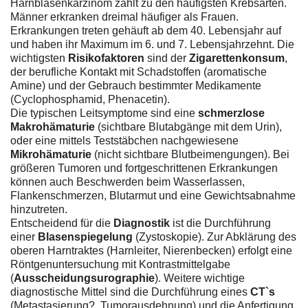
Harnblasenkarzinom zählt zu den häufigsten Krebsarten.
Männer erkranken dreimal häufiger als Frauen.
Erkrankungen treten gehäuft ab dem 40. Lebensjahr auf
und haben ihr Maximum im 6. und 7. Lebensjahrzehnt. Die
wichtigsten
Risikofaktoren
sind der
Zigarettenkonsum
,
der berufliche Kontakt mit Schadstoffen (aromatische
Amine) und der Gebrauch bestimmter Medikamente
(Cyclophosphamid, Phenacetin).
Die typischen Leitsymptome sind eine
schmerzlose
Makrohämaturie
(sichtbare Blutabgänge mit dem Urin),
oder eine mittels Teststäbchen nachgewiesene
Mikrohämaturie
(nicht sichtbare Blutbeimengungen). Bei
größeren Tumoren und fortgeschrittenen Erkrankungen
können auch Beschwerden beim Wasserlassen,
Flankenschmerzen, Blutarmut und eine Gewichtsabnahme
hinzutreten.
Entscheidend für die
Diagnostik
ist die Durchführung
einer
Blasenspiegelung
(Zystoskopie). Zur Abklärung des
oberen Harntraktes (Harnleiter, Nierenbecken) erfolgt eine
Röntgenuntersuchung mit Kontrastmittelgabe
(
Ausscheidungsurographie
). Weitere wichtige
diagnostische Mittel sind die Durchführung eines
CT`s
(Metastasierung?, Tumorausdehnung) und die Anfertigung