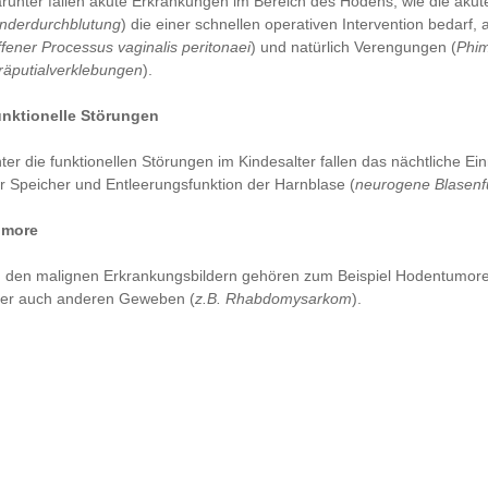
runter fallen akute Erkrankungen im Bereich des Hodens, wie die akut
nderdurchblutung
) die einer schnellen operativen Intervention bedarf
ffener Processus vaginalis peritonaei
) und natürlich Verengungen (
Phi
räputialverklebungen
).
nktionelle Störungen
ter die funktionellen Störungen im Kindesalter fallen das nächtliche Ei
r Speicher und Entleerungsfunktion der Harnblase (
neurogene Blasenf
umore
 den malignen Erkrankungsbildern gehören zum Beispiel Hodentumore,
er auch anderen Geweben (
z.B. Rhabdomysarkom
).