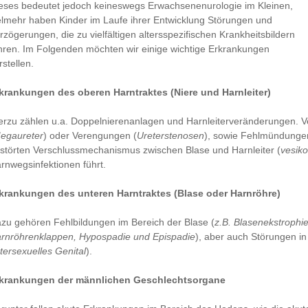
eses bedeutet jedoch keineswegs Erwachsenenurologie im Kleinen,
elmehr haben Kinder im Laufe ihrer Entwicklung Störungen und
rzögerungen, die zu vielfältigen altersspezifischen Krankheitsbildern
hren. Im Folgenden möchten wir einige wichtige Erkrankungen
rstellen.
krankungen des oberen Harntraktes (Niere und Harnleiter)
erzu zählen u.a. Doppelnierenanlagen und Harnleiterveränderungen. 
egaureter
) oder Verengungen (
Ureterstenosen
), sowie Fehlmündungen
störten Verschlussmechanismus zwischen Blase und Harnleiter (
vesiko
rnwegsinfektionen führt.
krankungen des unteren Harntraktes (Blase oder Harnröhre)
zu gehören Fehlbildungen im Bereich der Blase (
z.B. Blasenekstrophie
rnröhrenklappen, Hypospadie und Epispadie
), aber auch Störungen i
ntersexuelles Genital
).
krankungen der männlichen Geschlechtsorgane