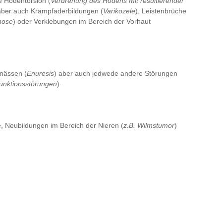
e Hodentorsion (
Verdrehung des Hodens mit resultierender
, aber auch Krampfaderbildungen (
Varikozele
), Leistenbrüche
mose
) oder Verklebungen im Bereich der Vorhaut
nnässen (
Enuresis
) aber auch jedwede andere Störungen
unktionsstörungen
).
 Neubildungen im Bereich der Nieren (
z.B. Wilmstumor
)