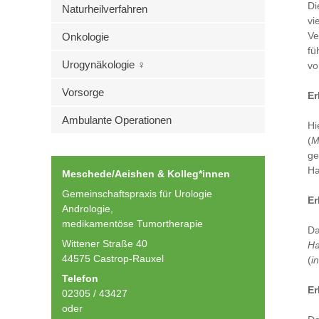
Di
Naturheilverfahren
vi
Ve
Onkologie
fü
Urogynäkologie ♀
vo
Vorsorge
Er
Ambulante Operationen
Hi
(
M
ge
Ha
Meschede/Aeishen & Kolleg*innen
Gemeinschaftspraxis für Urologie
Er
Andrologie,
medikamentöse Tumortherapie
Da
Wittener Straße 40
Ha
44575 Castrop-Rauxel
(
i
Telefon
Er
02305 / 43427
oder